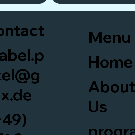
ontact
Menu
sabel.p
Home
tel@g
Abou
x.de
Us
+49)
progr