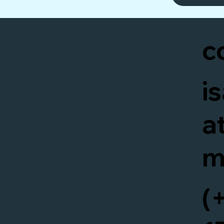
c
i
a
m
(