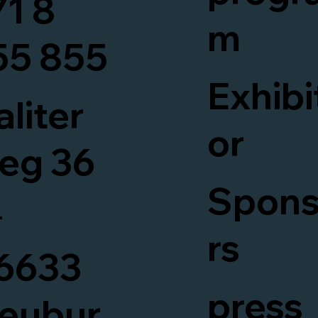
71 8
m
55 855
Exhibi
aliter
or
eg 36
Spon
¼
rs
6633
press
eubur