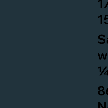
1
1
S
w
8
N