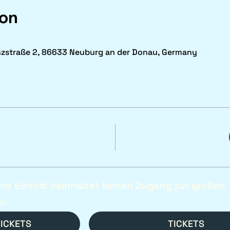
ion
nzstraße 2, 86633 Neuburg an der Donau, Germany
ine Eintritt beinhaltet keinen Zugang zur großen
u.
TICKETS
TICKETS