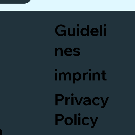
Guideli
nes
imprint
t
Privacy
Policy
a