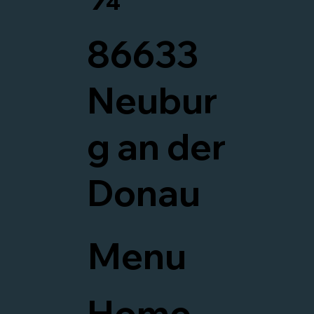
86633
Neubur
g an der
Donau
Menu
Home