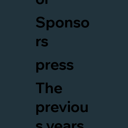
Sponso
rs
press
The
previou
s years