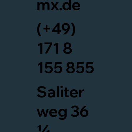
mx.de
(+49)
171 8
155 855
Saliter
weg 36
¼